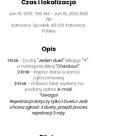
Czas i lokalizacja
Jun 15, 2019, 7:00 AM – Jun 16, 2019, 8:00
PM
Katowice Spodek, 40-126 Katowice,
Polska
Opis
1 Krok
- Dodaj
"Jeden duet"
klikając
"+"
,
a następnie
kliknij
"Checkout".
2 Krok
- Wypisz dane w karcie
zgłoszeniowej.
3 Krok
- Odbierz bilet wysłany na
podany adres
e-mail.
*
Uwaga!
Rejestracja dotyczy tylko 1 Duetu! Jeśli
chcesz zgłosić 3 duety, przejdź proces
rejestracji 3 razy.