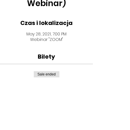
Webinar)
Czas i lokalizacja
May 28, 2021, 7:00 PM
Webinar "ZOOM"
Bilety
Sale ended
Ticket type
Bezpłatny Webinar
Price
PLN 0.00