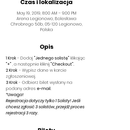
Czas i lokalizacja
May 19, 2019, 8:00 AM – 9:00 PM
Arena Legionowo, Bolesława
Chrobrego 50b, 05-120 Legionowo,
Polska
Opis
1 Krok
 - Dodaj 
"Jednego solistę"
 klikając 
"+" 
,
a następnie
kliknij
 "Checkout".
2 Krok  
- Wypisz dane w karcie 
zgłoszeniowej.
3 Krok
 - Odbierz bilet wysłany na 
podany adres 
e-mail.
*
Uwaga!
Rejestracja dotyczy tylko 1 Solisty! Jeśli 
chcesz zgłosić 3 solistów, przejdź proces 
rejestracji 3 razy.