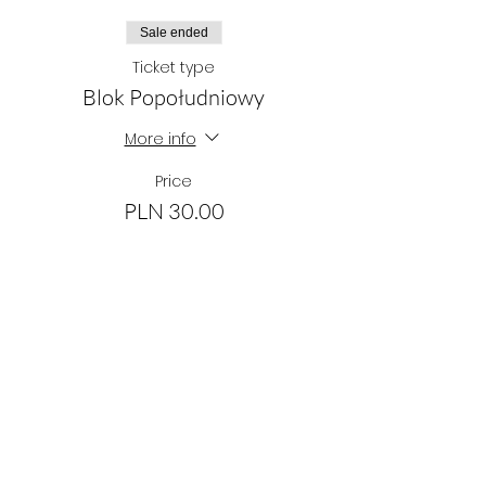
Sale ended
Ticket type
Blok Popołudniowy
More info
Price
PLN 30.00
Sale ended
Ticket type
Bilet Całodniowy
More info
Price
PLN 50.00