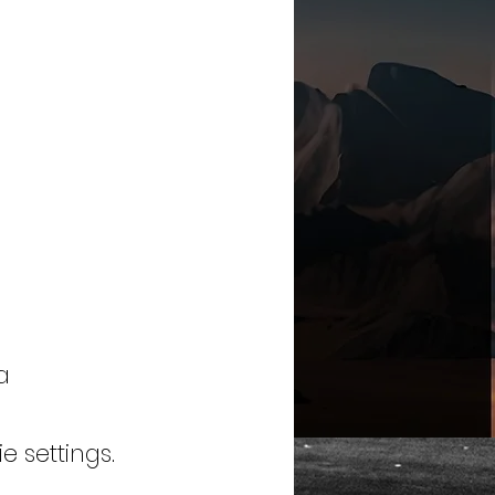
a
 settings.