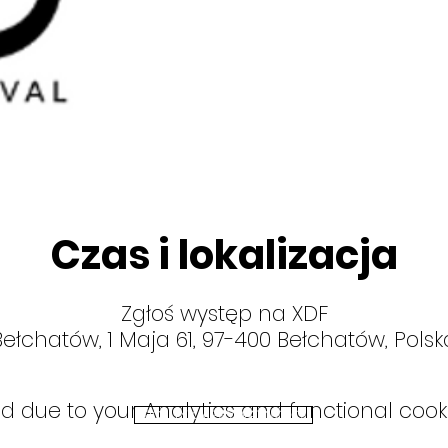
Czas i lokalizacja
Zgłoś występ na XDF
Bełchatów, 1 Maja 61, 97-400 Bełchatów, Polsk
due to your Analytics and functional cookie
POLITYKA PRYWATNOŚCI