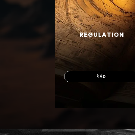
REGULATION
ŘÁD