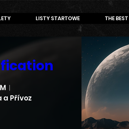
LETY
LISTY STARTOWE
THE BEST
fication
AM
 a Přívoz