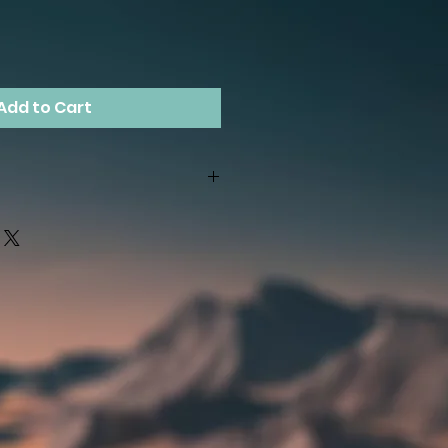
Add to Cart
stania z kodu rabatowego w
.