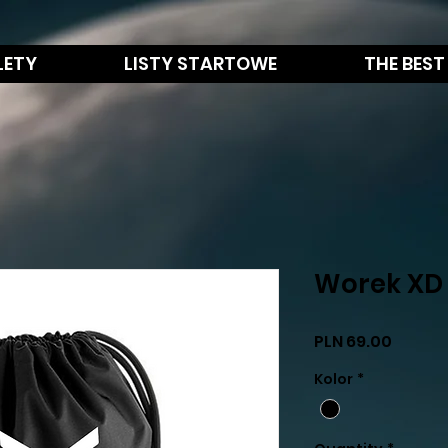
LETY
LISTY STARTOWE
THE BEST
Worek XD 
Price
PLN 69.00
Kolor
*