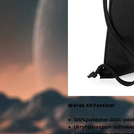
Worek XD Festival
100%poliester 300D poc
Ukryta kieszeń-schowe