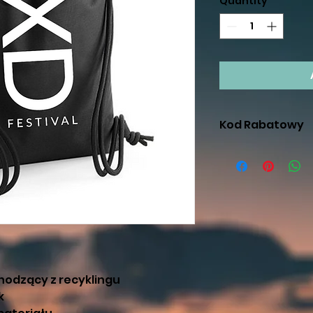
Quantity
*
Kod Rabatowy
Możliwość skorzy
następnym kroku
hodzący z recyklingu
k