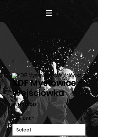
XDF Mysłowice -
Wejściówka
Price
PLN 30.00
Wariant
*