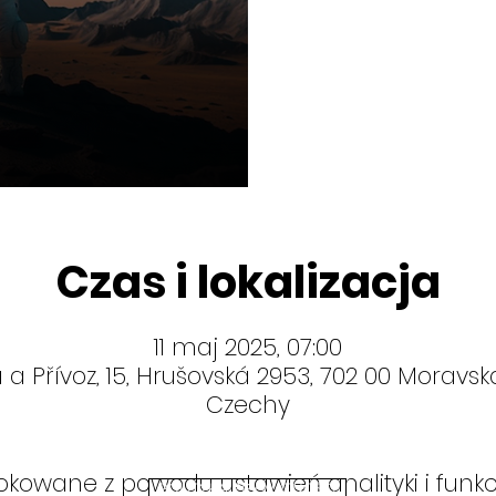
Czas i lokalizacja
11 maj 2025, 07:00
a Přívoz, 15, Hrušovská 2953, 702 00 Moravská
Czechy
kowane z powodu ustawień analityki i funkc
POLITYKA PRYWATNOŚCI