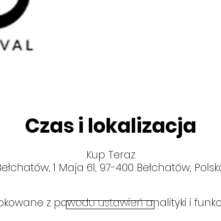
Czas i lokalizacja
Kup Teraz
Bełchatów, 1 Maja 61, 97-400 Bełchatów, Polsk
kowane z powodu ustawień analityki i funkc
POLITYKA PRYWATNOŚCI