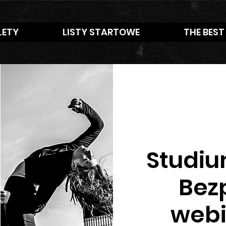
LETY
LISTY STARTOWE
THE BEST
Studiu
Bez
webi