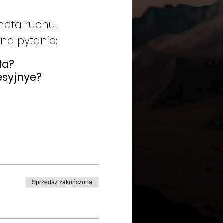
onata ruchu.
na pytanie:
ła?
esyjnye?
Sprzedaż zakończona