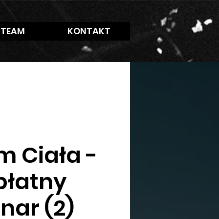
 TEAM
KONTAKT
m Ciała -
płatny
nar (2)