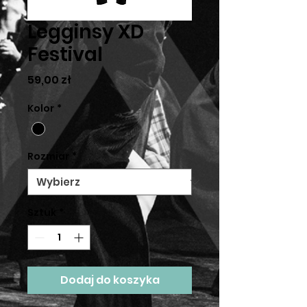
Legginsy XD
Festival
Cena
59,00 zł
Kolor
*
Rozmiar
*
Sztuk
*
Dodaj do koszyka